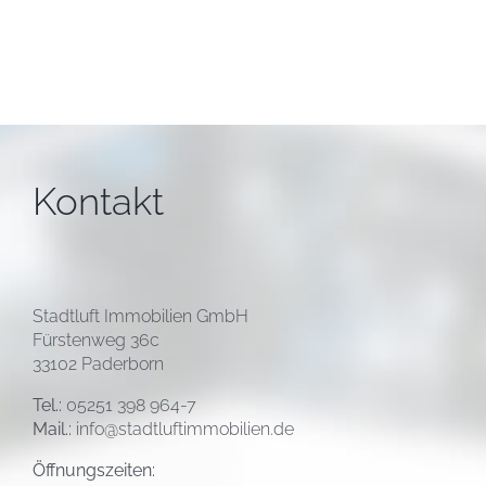
Kontakt
Stadtluft Immobilien GmbH
Fürstenweg 36c
33102 Paderborn
Tel.:
05251 398 964-7
Mail.:
info@stadtluftimmobilien.de
Öffnungszeiten: